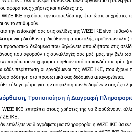
 WIZE IKE δεν διανέμει σε κανένα άλλο οργανισμό ή συνεργάτη
ου αφορά τους χρήστες και πελάτες της.
 WIZE IKE σχεδίασε την ιστοσελίδα της, έτσι ώστε οι χρήστες 
αι αν το επιθυμούν.
ατά την επίσκεψή σας στις σελίδες της WIZE ΙΚΕ είναι πιθανό
λεκτρονική διεύθυνση, διεύθυνση αποστολής προϊόντων κλπ.) κ
α προσωπικά δεδομένα που δηλώνετε οπουδήποτε στις σελίδες
όγους που αφορούν τις συναλλαγές σας μαζί μας, την βελτίωσ
εν επιτρέπεται να χρησιμοποιηθούν από οποιονδήποτε τρίτο (με
ε κάθε περίπτωση οι εργαζόμενοι της WIZE IKE, που έχουν
ξουσιοδότηση στα προσωπικά σας δεδομένα απαγορεύεται.
άθε εύλογο μέτρο για την ασφάλιση των δεδομένων σας έχει λη
Διόρθωση, Τροποποίηση ή Διαγραφή Πληροφορ
 WIZE IKE επιτρέπει στους χρήστες της να διορθώνουν, αλ
IZE ΙΚΕ.
άν επιλέξετε να διαγράψετε μια πληροφορία, η WIZE IKE θα ενε