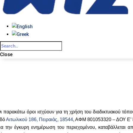
Close
ι παρακάτω όροι ισχύουν για τη χρήση του διαδικτυακού τόπο
δό
Αιτωλικού 186, Πειραιάς, 18544
, ΑΦΜ 801053320 – ΔΟΥ Ε’ 
ια την έγκυρη ενημέρωση του περιεχομένου, καταβάλλεται 