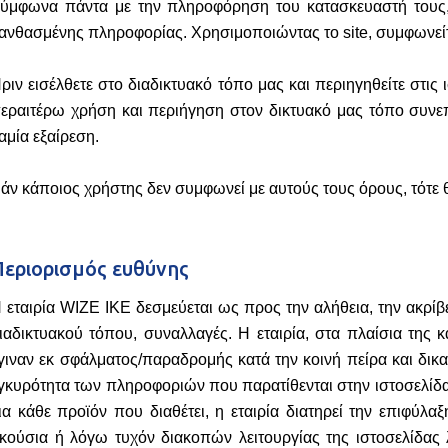
ύμφωνα πάντα με την πληροφόρηση του κατασκευαστή τους, 
ανθασμένης πληροφορίας. Χρησιμοποιώντας το site, συμφωνείτε
ριν εισέλθετε στο διαδικτυακό τόπο μας και περιηγηθείτε στις
εραιτέρω χρήση και περιήγηση στον δικτυακό μας τόπο συνε
αμία εξαίρεση.
άν κάποιος χρήστης δεν συμφωνεί με αυτούς τους όρους, τότε 
Περιορισμός ευθύνης
 εταιρία WIZE IKE δεσμεύεται ως προς την αλήθεια, την ακρίβε
ιαδικτυακού τόπου, συναλλαγές. Η εταιρία, στα πλαίσια της
γιναν εκ σφάλματος/παραδρομής κατά την κοινή πείρα και δικα
γκυρότητα των πληροφοριών που παρατίθενται στην ιστοσελίδ
ια κάθε προϊόν που διαθέτει, η εταιρία διατηρεί την επιφύ
κούσια ή λόγω τυχόν διακοπών λειτουργίας της ιστοσελίδας λ