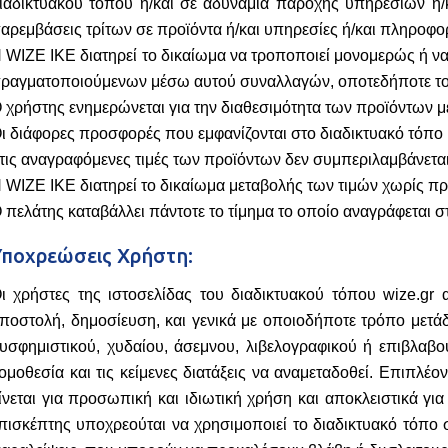
ιαδικτυακού τόπου ή/και σε αδυναμία παροχής υπηρεσιών ή/κ
αρεμβάσεις τρίτων σε προϊόντα ή/και υπηρεσίες ή/και πληροφορ
 WIZE IKE διατηρεί το δικαίωμα να τροποποιεί μονομερώς ή να
ραγματοποιούμενων μέσω αυτού συναλλαγών, οποτεδήποτε το κ
 χρήστης ενημερώνεται για την διαθεσιμότητα των προϊόντων μέ
ι διάφορες προσφορές που εμφανίζονται στο διαδικτυακό τόπο
τις αναγραφόμενες τιμές των προϊόντων δεν συμπεριλαμβάνετα
 WIZE IKE διατηρεί το δικαίωμα μεταβολής των τιμών χωρίς π
 πελάτης καταβάλλει πάντοτε το τίμημα το οποίο αναγράφεται στ
Υποχρεώσεις Χρήστη:
ι χρήστες της ιστοσελίδας του διαδικτυακού τόπου wize.gr 
ποστολή, δημοσίευση, και γενικά με οποιοδήποτε τρόπο μετάδ
υσφημιστικού, χυδαίου, άσεμνου, λιβελογραφικού ή επιβλαβ
ομοθεσία και τις κείμενες διατάξεις να αναμεταδοθεί. Επιπλ
ίνεται για προσωπική και ιδιωτική χρήση και αποκλειστικά γι
πισκέπτης υποχρεούται να χρησιμοποιεί το διαδικτυακό τόπο 