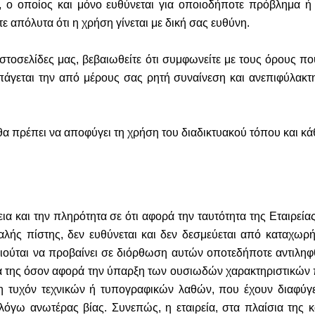
ο οποίος και μόνο ευθύνεται για οποιοδήποτε πρόβλημα ή
 απόλυτα ότι η χρήση γίνεται με δική σας ευθύνη.
 ιστοσελίδες μας, βεβαιωθείτε ότι συμφωνείτε με τους όρους π
πάγεται την από μέρους σας ρητή συναίνεση και ανεπιφύλακ
θα πρέπει να αποφύγει τη χρήση του διαδικτυακού τόπου και κά
ια και την πληρότητα σε ότι αφορά την ταυτότητα της Εταιρεία
 καλής πίστης, δεν ευθύνεται και δεν δεσμεύεται από καταχω
ιούται να προβαίνει σε διόρθωση αυτών οποτεδήποτε αντιληφθ
α της όσον αφορά την ύπαρξη των ουσιωδών χαρακτηριστικών
λαξη τυχόν τεχνικών ή τυπογραφικών λαθών, που έχουν διαφύ
όγω ανωτέρας βίας. Συνεπώς, η εταιρεία, στα πλαίσια της κα