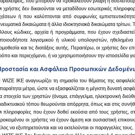
αραλείψεις, που μπορούν να προκαλέσουν βλάβη ή δυσλειτουρ
ι χρήστες δεν δικαιούνται να μεταδίδουν εσωτερικές πληροφ
χέσεων ή που καλύπτονται από συμφωνίες εμπιστευτικότητα
νευματικά δικαιώματα ή άλλα ιδιοκτησιακά δικαιώματα τρίτων. 
λλους κώδικες, αρχεία ή προγράμματα, που έχουν σχεδιαστε
ποιουδήποτε λογισμικού ή υλικού υπολογιστών, ηθελημένα ή 
ομοθεσία και τις διατάξεις αυτής. Περαιτέρω, οι χρήστες δεν 
ρόπο και περιεχόμενο, ή να χρησιμοποιήσουν την ιστοσελίδα
Προστασία και Ασφάλεια Προσωπικών Δεδομέν
 WIZE IKE αναγνωρίζει τη σημασία του θέματος της ασφαλεί
παραίτητα μέτρα, ώστε να εξασφαλίζεται η μέγιστη δυνατή ασφάλε
α στοιχεία των χρηστών (όνομα, επάγγελμα, ηλεκτρονική διεύ
ιαδικτυακού τόπου θεωρούνται απόρρητα, όπως και στις συνήθ
ι πληροφορίες που έχουν δοθεί εκούσια από τους χρήστες, στ
ροκειμένου οι χρήστες να έχουν άμεση και ουσιαστική επικοιν
έλος να εξυπηρετούνται και να εκτελούνται οι παραγγελίες τους.