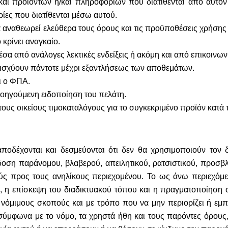
αι προϊόντων ή/και πληροφοριών που διατίθενται από αυτόν
ίες που διατίθενται μέσω αυτού.
 αναθεωρεί ελεύθερα τoυς όρους και τις προϋποθέσεις χρήσης 
ρίνει αναγκαίο.
σα από ανάλογες λεκτικές ενδείξεις ή ακόμη και από επικοινωνί
 ισχύουν πάντοτε μέχρι εξαντλήσεως των αποθεμάτων.
ι ο ΦΠΑ.
ροηγούμενη ειδοποίηση του πελάτη.
ους οικείους τιμοκαταλόγους για το συγκεκριμένο προϊόν κατά 
αποδέχονται και δεσμεύονται ότι δεν θα χρησιμοποιούν τον δ
οση παράνομου, βλαβερού, απειλητικού, ρατσιστικού, προσβλη
ούς προς τους ανηλίκους περιεχομένου. Το ως άνω περιεχόμε
έον, η επίσκεψη του διαδικτυακού τόπου και η πραγματοποίησ
α νόμιμους σκοπούς και με τρόπο που να μην περιορίζει ή εμπ
σύμφωνα με το νόμο, τα χρηστά ήθη και τους παρόντες όρους,