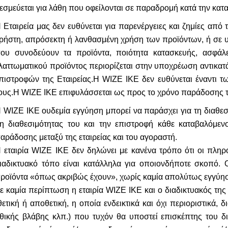
εσμεύεται για λάθη που οφείλονται σε παραδρομή κατά την κα
 Εταιρεία μας δεν ευθύνεται για παρενέργειες και ζημίες α
ρήστη, απρόσεκτη ή λανθασμένη χρήση των προϊόντων, ή σε υπ
ου συνοδεύουν τα προϊόντα, ποιότητα κατασκευής, ασφάλ
λαττωματικού προϊόντος περιορίζεται στην υποχρέωση αντικατά
πιστροφών της Εταιρείας.Η WIZE IKE δεν ευθύνεται έναντι τ
ους.Η WIZE IKE επιφυλάσσεται ως προς το χρόνο παράδοσης 
 WIZE IKE ουδεμία εγγύηση μπορεί να παράσχει για τη διαθεσ
η διαθεσιμότητας του και την επιστροφή κάθε καταβαλόμ
αράδοσης μεταξύ της εταιρείας και του αγοραστή.
 εταιρία WIZE IKE δεν δηλώνει με κανένα τρόπο ότι οι πληρ
ιαδικτυακό τόπο είναι κατάλληλα για οποιονδήποτε σκοπό. Ο
ροϊόντα «όπως ακριβώς έχουν», χωρίς καμία απολύτως εγγύησ
ε καμία περίπτωση η εταιρία WIZE IKE και ο διαδικτυακός της 
θετική ή αποθετική, η οποία ενδεικτικά και όχι περιοριστικά
θικής βλάβης κλπ.) που τυχόν θα υποστεί επισκέπτης του δι