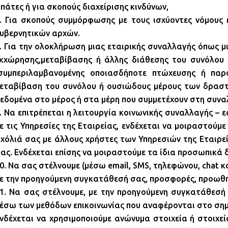
πάτες ή για σκοπούς διαχείρισης κινδύνων,
. Για σκοπούς συμμόρφωσης με τους ισχύοντες νόμους 
υβερνητικών αρχών.
. Για την ολοκλήρωση μιας εταιρικής συναλλαγής όπως μ
κχώρησης,μεταβίβασης ή άλλης διάθεσης του συνόλου 
συμπεριλαμβανομένης οποιασδήποτε πτώχευσης ή παρό
εταβίβαση του συνόλου ή ουσιώδους μέρους των δραστη
εδομένα στο μέρος ή στα μέρη που συμμετέχουν στη συνα
. Να επιτρέπεται η λειτουργία κοινωνικής συναλλαγής –
ε τις Υπηρεσίες της Εταιρείας, ενδέχεται να μοιραστούμ
χόλιά σας με άλλους χρήστες των Υπηρεσιών της Εταιρεί
ας. Ενδέχεται επίσης να μοιραστούμε τα ίδια προσωπικά 
0. Να σας στέλνουμε (μέσω email, SMS, τηλεφώνου, chat κ
ε την προηγούμενη συγκατάθεσή σας, προσφορές, προωθητι
1. Να σας στέλνουμε, με την προηγούμενη συγκατάθεσή
έσω των μεθόδων επικοινωνίας που αναφέρονται στο σημ
νδέχεται να χρησιμοποιούμε ανώνυμα στοιχεία ή στοιχεί