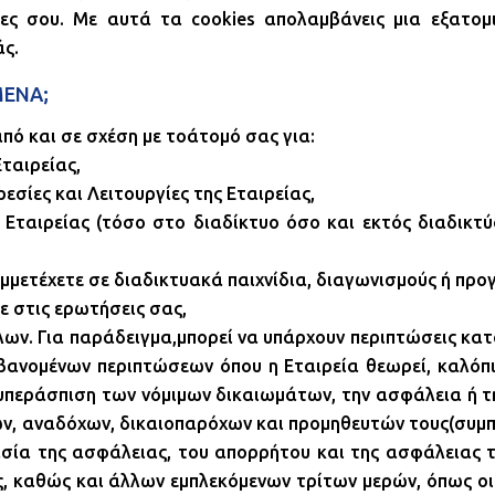
ς σου. Με αυτά τα cookies απολαμβάνεις μια εξατομικ
άς.
ΜΕΝΑ;
ό και σε σχέση με τοάτομό σας για:
Εταιρείας,
εσίες και Λειτουργίες της Εταιρείας,
 Εταιρείας (τόσο στο διαδίκτυο όσο και εκτός διαδικτύ
συμμετέχετε σε διαδικτυακά παιχνίδια, διαγωνισμούς ή πρ
ε στις ερωτήσεις σας,
ων. Για παράδειγμα,μπορεί να υπάρχουν περιπτώσεις κατά 
βανομένων περιπτώσεων όπου η Εταιρεία θεωρεί, καλόπι
ν υπεράσπιση των νόμιμων δικαιωμάτων, την ασφάλεια ή τ
ων, αναδόχων, δικαιοπαρόχων και προμηθευτών τους(συμ
τασία της ασφάλειας, του απορρήτου και της ασφάλειας
ίας, καθώς και άλλων εμπλεκόμενων τρίτων μερών, όπως οι