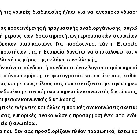
ή τις νομικές διαδικασίες ή/και για να ανταποκρινόμ
ιας προτεινόμενης ή πραγματικής αναδιοργάνωσης, συγχώ
ή μέρους των δραστηριοτήτων,περιουσιακών στοιχείων
μοιων διαδικασιών). Για παράδειγμα, εάν η Εταιρεί
ριοτήτων της, η Εταιρεία δύναται να αποκαλύψει και 
λλαγή ως μέρος της εν λόγω συναλλαγής,
 εάν κάνετε σύνδεση ή συνδέσετε έναν λογαριασμό υπηρε
ε το όνομα χρήστη, τη φωτογραφία και τα like σας, καθώ
ας και με τους φίλους σας που σχετίζονται με την υπηρ
δεδομένα με τον πάροχο υπηρεσιών κοινωνικής δικτύωσης
αι μέσων κοινωνικής δικτύωσης),
κές ενέργειες και άλλες εμπορικές ανακοινώσεις σχετικά 
 σας, εμπορικές ανακοινώσεις προσαρμοσμένες στα ενδ
είο ι) ανωτέρω.
α που δεν σας προσδιορίζουν πλέον προσωπικά, έστω και